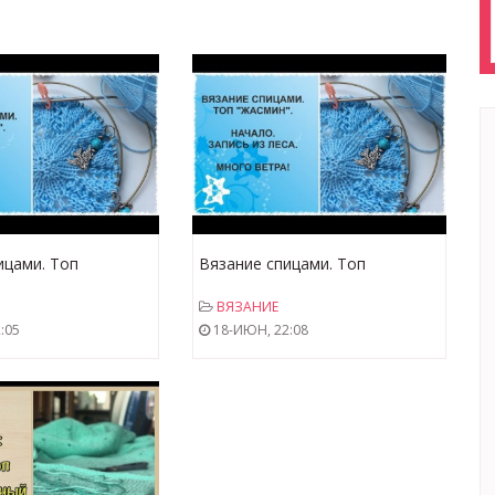
ицами. Топ
Вязание спицами. Топ
тчёт 4. Все про
"Жасмин". Разговор в лесу.
ВЯЗАНИЕ
 + ответы на
Много ветра!!!
:05
18-ИЮН, 22:08