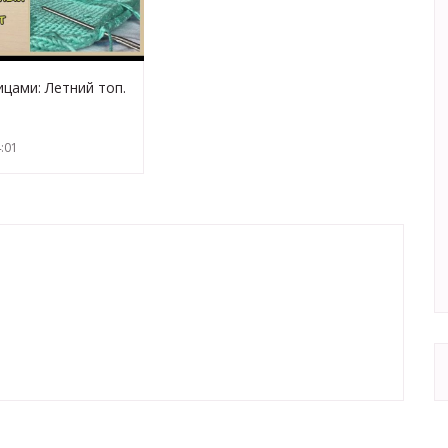
ицами: Летний топ.
:01