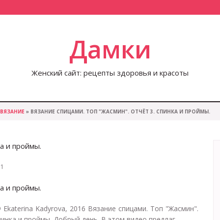
Дамки
Женский сайт: рецепты здоровья и красоты
ВЯЗАНИЕ
» ВЯЗАНИЕ СПИЦАМИ. ТОП "ЖАСМИН". ОТЧЁТ 3. СПИНКА И ПРОЙМЫ.
а и проймы.
1
а и проймы.
© Ekaterina Kadyrova, 2016 Вязание спицами. Топ "Жасмин".
пинка и проймы. Добрый день. В этом видео предлаг...