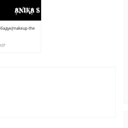
бадук(makeup-the
:07