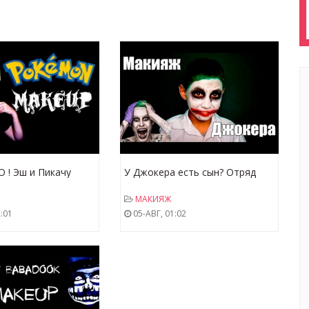
 ! Эш и Пикачу
У Джокера есть сын? Отряд
самоубийц? Делаю макияж
МАКИЯЖ
брату. Макияж-Джокер.
:01
05-АВГ, 01:02