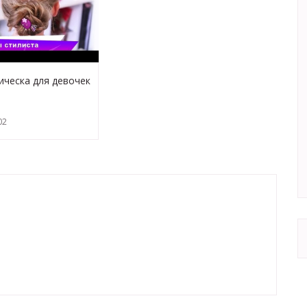
ическа для девочек
! Советы стилиста.
ds
02