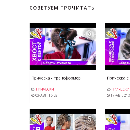
СОВЕТУЕМ ПРОЧИТАТЬ
Прическа - трансформер
Прическа с
"Хвост с Лентой". Советы
стилиста. S
ПРИЧЕСКИ
ПРИЧЕСКИ
стилиста. StarMediaKids
03-АВГ, 16:03
17-АВГ, 21: