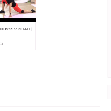
0 ккал за 60 мин |
 выпады,
я ФИТНЕС
03
А с Яной