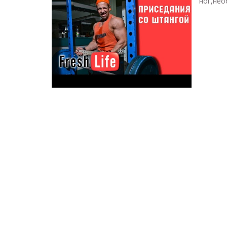
ног,нео