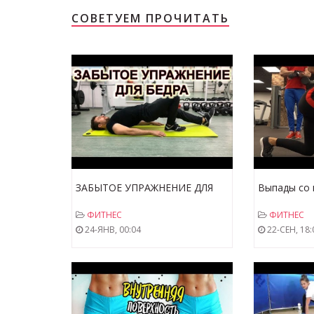
СОВЕТУЕМ ПРОЧИТАТЬ
ЗАБЫТОЕ УПРАЖНЕНИЕ ДЛЯ
Выпады со 
БЕДРА! Фитнес дома.
ягодичных 
ФИТНЕС
ФИТНЕС
Тренировка ног, ягодиц, спины,
упражнения
24-ЯНВ, 00:04
22-СЕН, 18:
пресса!
фитнес тре