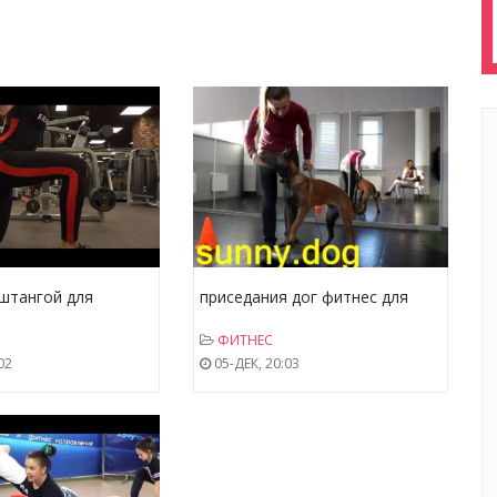
штангой для
приседания дог фитнес для
мышц. Лучшие
собаки Тренировка мышц
ФИТНЕС
 для ягодиц от
задних лап
02
05-ДЕК, 20:03
неров клуба Мд Фит