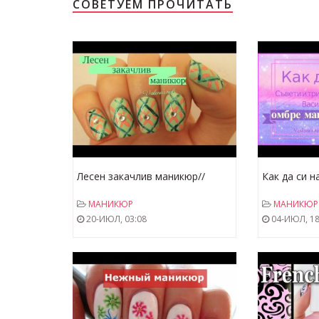
СОВЕТУЕМ ПРОЧИТАТЬ
Лесен закачлив маникюр//
Как да си 
Quick and easy girly manicure
маникюр// 
МАНИКЮР
МАНИКЮР
manicure
20-ИЮЛ, 03:08
04-ИЮЛ, 18