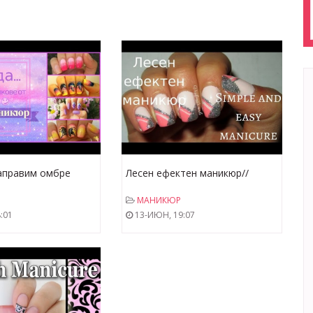
направим омбре
Лесен ефектен маникюр//
How to do ombre
Simple and easy nail art
МАНИКЮР
:01
13-ИЮН, 19:07