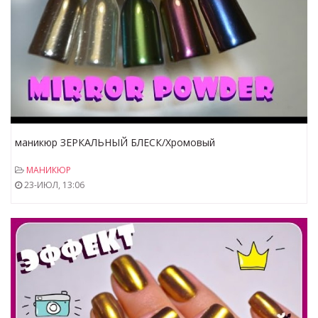
маникюр ЗЕРКАЛЬНЫЙ БЛЕСК/Хромовый
пигмент/manicure GLOSS/Chrome pigment/MIRROR
МАНИКЮР
POWDER NAILS
23-ИЮЛ, 13:06