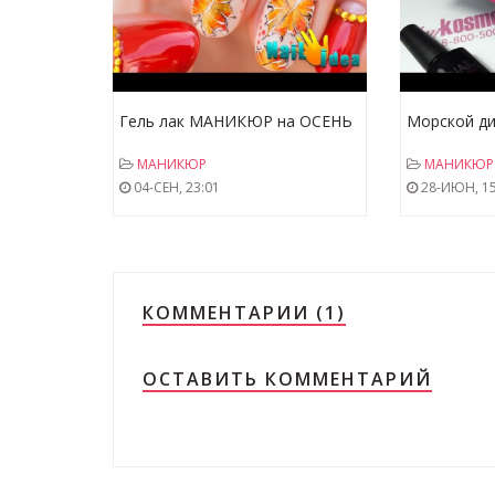
Гель лак МАНИКЮР на ОСЕНЬ
Морской ди
"Осенние листья"| Дизайн
гель-лаков 
МАНИКЮР
МАНИКЮР
витражными гель лаками "glass
маникюр в 
04-СЕН, 23:01
28-ИЮН, 15
effect" |
КОММЕНТАРИИ (1)
ОСТАВИТЬ КОММЕНТАРИЙ