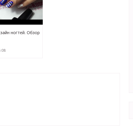
зайн ногтей. Обзор
Lianail. Летний
отпуск.
:08