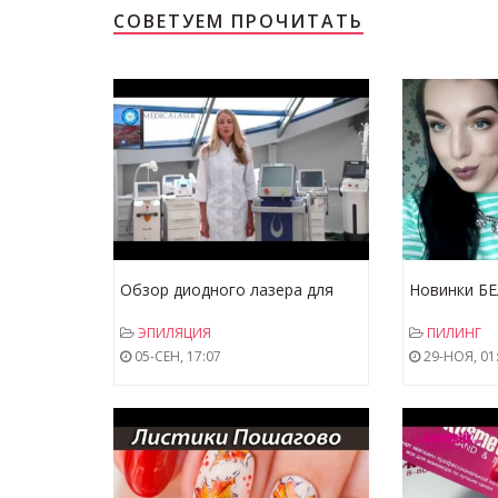
СОВЕТУЕМ ПРОЧИТАТЬ
Обзор диодного лазера для
Новинки Б
эпиляции D-las 100 !!НОВИНКА!!
косметики 
ЭПИЛЯЦИЯ
ПИЛИНГ
линии "Маг
05-СЕН, 17:07
29-НОЯ, 01
белорусско
пилинга