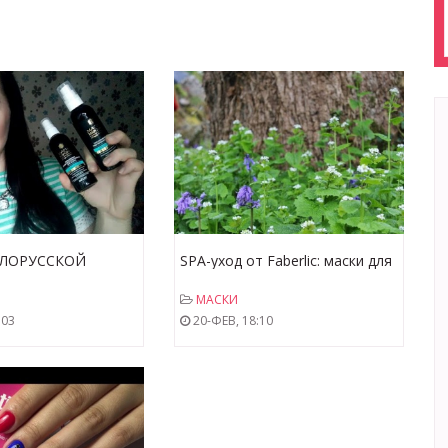
ЕЛОРУССКОЙ
SPA-уход от Faberlic: маски для
+ Обзор новой
лица и коллекция SPA.
МАСКИ
ия Марокко" и
:03
20-ФЕВ, 18:10
го кислотного