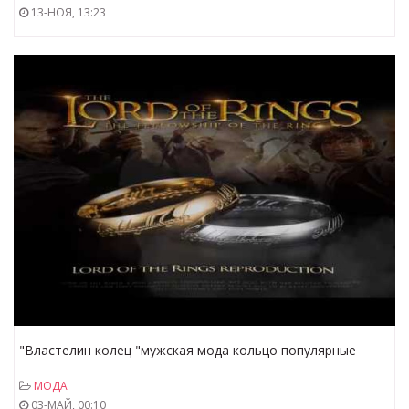
13-НОЯ, 13:23
"Властелин колец "мужская мода кольцо популярные
exqusite ювелирные изделия. Тренды интернета.
МОДА
03-МАЙ, 00:10