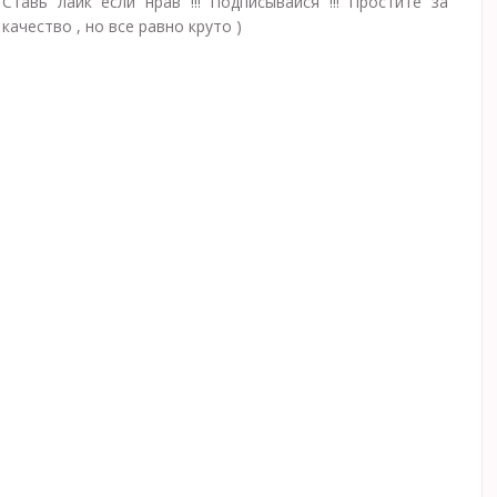
Ставь лайк если нрав !!! Подписывайся !!! Простите за
качество , но все равно круто )