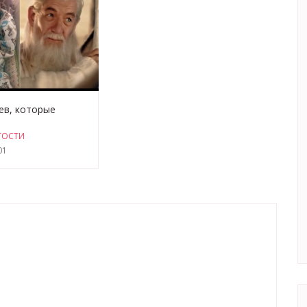
ев, которые
ак знаменитости
ТОСТИ
01