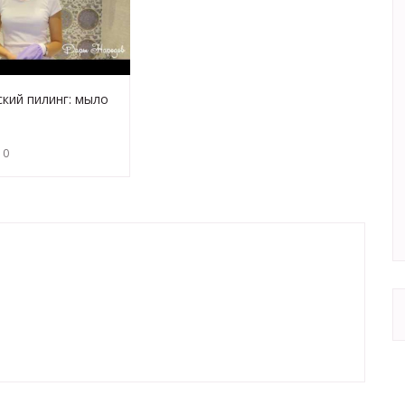
кий пилинг: мыло
есса
10