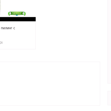
 пилинг с
й кислотой 25 %,
cosmetics)
01