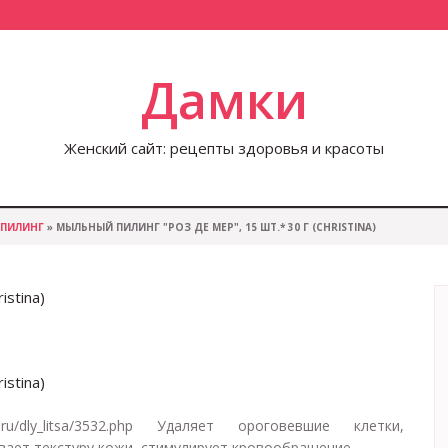
Дамки
Женский сайт: рецепты здоровья и красоты
ПИЛИНГ
» МЫЛЬНЫЙ ПИЛИНГ "РОЗ ДЕ МЕР", 15 ШТ.* 30 Г (CHRISTINA)
istina)
istina)
x.ru/dly_litsa/3532.php Удаляет ороговевшие клетки,
ает текстуру кожи, стимулирует кровообращение....