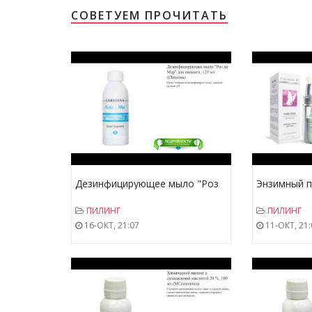
СОВЕТУЕМ ПРОЧИТАТЬ
Дезинфицирующее мыло "Роз
Энзимный п
де Мер" для пилинга, 120 мл
нормальной
ПИЛИНГ
ПИЛИНГ
(Christina)
комбиниров
16-ОКТ, 21:07
11-ОКТ, 21:
(Medical Co