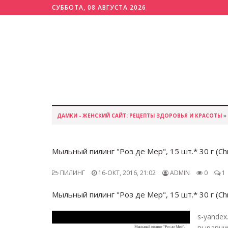
СУББОТА, 08 АВГУСТА 2026
ДАМКИ - ЖЕНСКИЙ САЙТ: РЕЦЕПТЫ ЗДОРОВЬЯ И КРАСОТЫ
»
Мыльный пилинг "Роз де Мер", 15 шт.* 30 г (Chr
ПИЛИНГ
16-ОКТ, 2016, 21:02
ADMIN
0
1
Мыльный пилинг "Роз де Мер", 15 шт.* 30 г (Chr
s-yande
выравнив