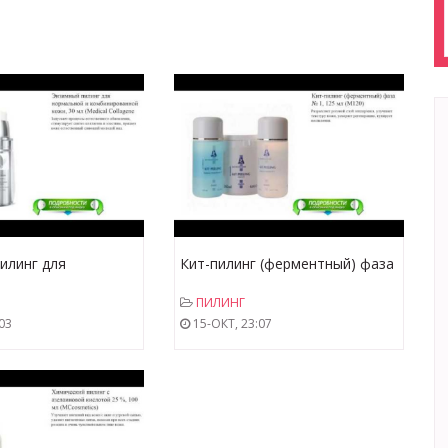
илинг для
Кит-пилинг (ферментный) фаза
 и
№ 1, 125 мл (M120)
ПИЛИНГ
анной кожи, 30 мл
03
15-ОКТ, 23:07
llagene 3D)