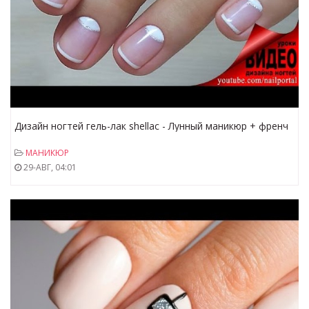
Дизайн ногтей гель-лак shellac - Лунный маникюр + френч
+ декор (видео уроки дизайна ногтей)
МАНИКЮР
29-АВГ, 04:01