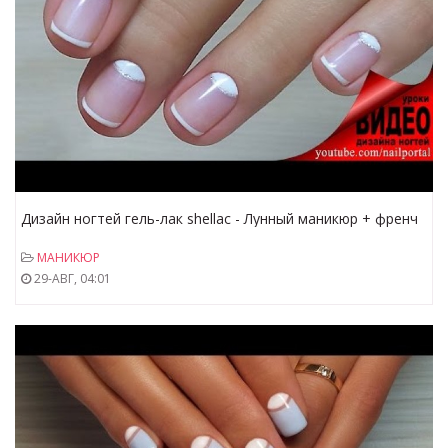
Дизайн ногтей гель-лак shellac - Лунный маникюр + френч
+ декор (видео уроки дизайна ногтей)
МАНИКЮР
29-АВГ, 04:01